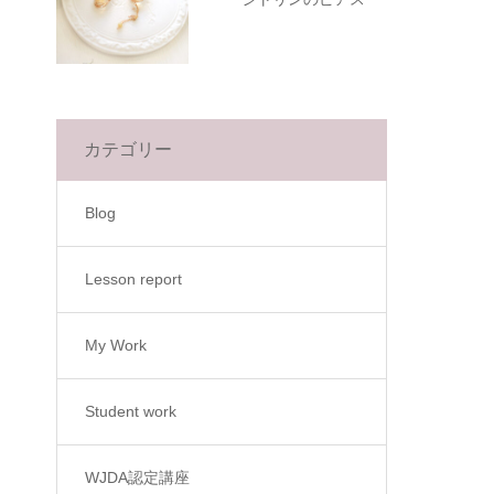
カテゴリー
Blog
Lesson report
My Work
Student work
WJDA認定講座