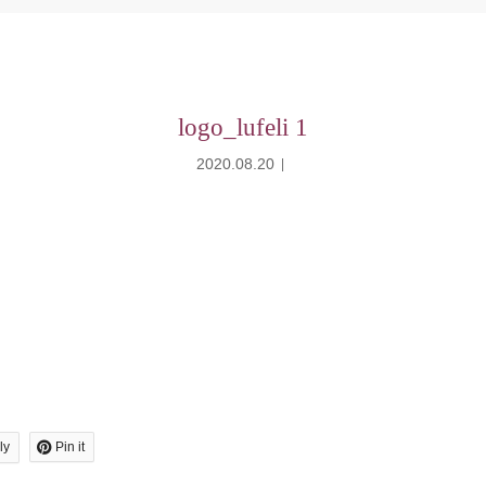
logo_lufeli 1
2020.08.20
ly
Pin it