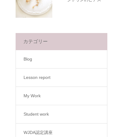
カテゴリー
Blog
Lesson report
My Work
Student work
WJDA認定講座