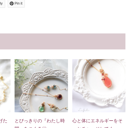
ly
Pin it
げた
とびっきりの『わたし時
心と体にエネルギーをそ