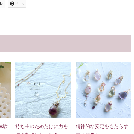
ly
Pin it
体験
持ち主のためだけに力を
精神的な安定をもたらす