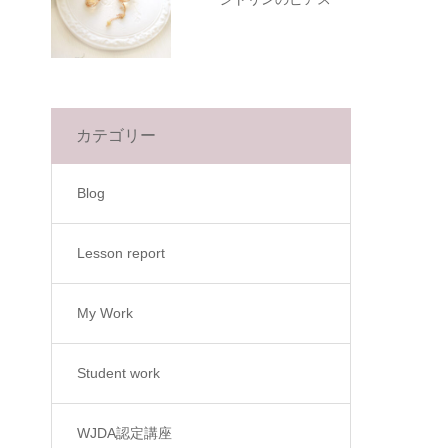
カテゴリー
Blog
Lesson report
My Work
Student work
WJDA認定講座