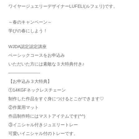
ワイヤージュエリーデザイナーLUFELI(ルフェリ)です。
～春のキャンペーン～
学びの春にしよう！
WJDA認定認定講座
ベーシックコースをお申込み
いただいた方には素敵な３大特典付き♪
———————-
【お申込み３大特典】
①14KGFネックレスチェーン
制作した作品をすぐ身につけるとこができます♡
②作業用マット
作品制作時にはマストアイテムです(^^)
③イニシャル付きジュエリートレー
可愛いイニシャル付のトレーです。