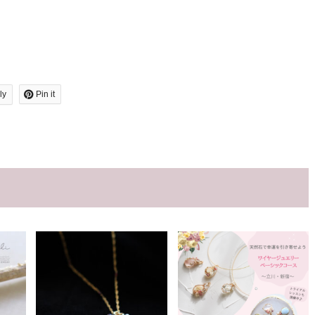
ly
Pin it