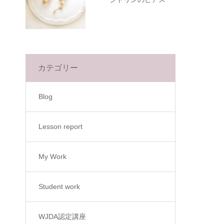
カテゴリー
Blog
Lesson report
My Work
Student work
WJDA認定講座