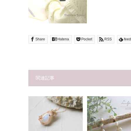
Share
Hatena
Pocket
RSS
feed
関連記事