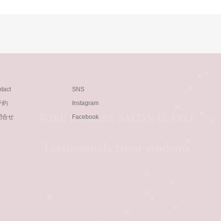
tact
SNS
予約
Instagram
問合せ
Facebook