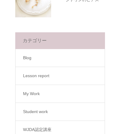
カテゴリー
Blog
Lesson report
My Work
Student work
WJDA認定講座