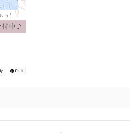
ly
Pin it