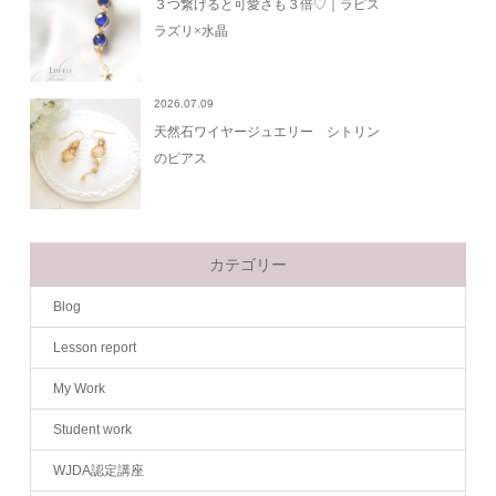
３つ繋げると可愛さも３倍♡｜ラピス
ラズリ×水晶
2026.07.09
天然石ワイヤージュエリー シトリン
のピアス
カテゴリー
Blog
Lesson report
My Work
Student work
WJDA認定講座